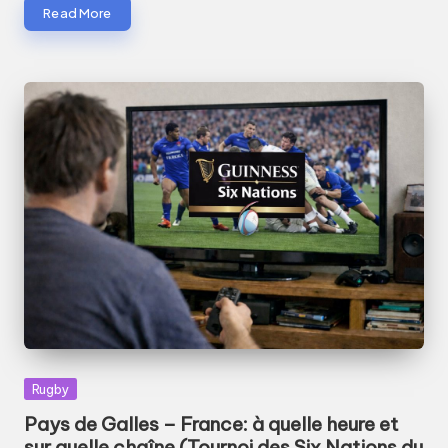
Read More
Posted
Rugby
in
Pays de Galles – France: à quelle heure et
sur quelle chaîne (Tournoi des Six Nations du