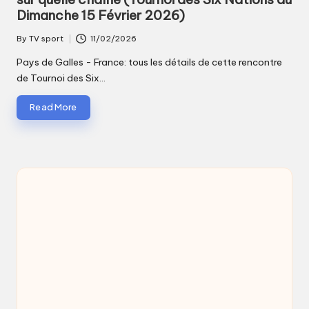
Dimanche 15 Février 2026)
By
TV sport
11/02/2026
Posted
by
Pays de Galles - France: tous les détails de cette rencontre
de Tournoi des Six…
Read More