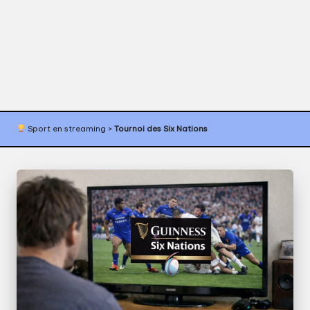
s
p
o
r
t
Sport en streaming
>
Tournoi des Six Nations