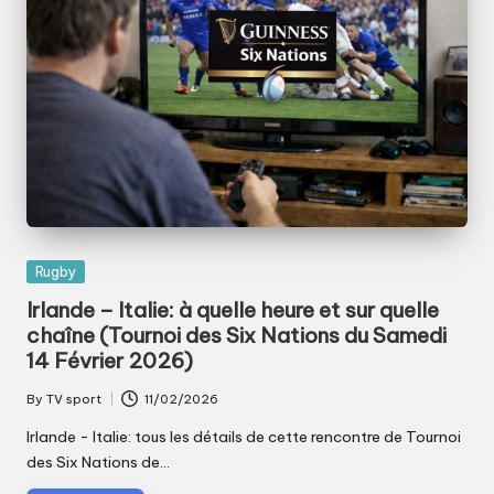
Posted
Rugby
in
Irlande – Italie: à quelle heure et sur quelle
chaîne (Tournoi des Six Nations du Samedi
14 Février 2026)
By
TV sport
11/02/2026
Posted
by
Irlande - Italie: tous les détails de cette rencontre de Tournoi
des Six Nations de…