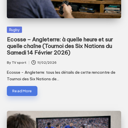
Posted
Rugby
in
Ecosse – Angleterre: à quelle heure et sur
quelle chaîne (Tournoi des Six Nations du
Samedi 14 Février 2026)
By
TV sport
11/02/2026
Posted
by
Ecosse - Angleterre: tous les détails de cette rencontre de
Tournoi des Six Nations de…
Read More