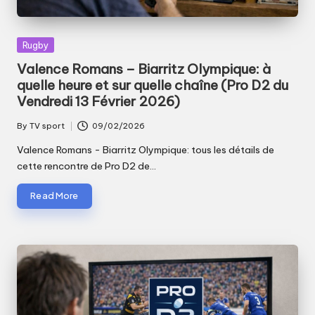
Posted
Rugby
in
Valence Romans – Biarritz Olympique: à
quelle heure et sur quelle chaîne (Pro D2 du
Vendredi 13 Février 2026)
By
TV sport
09/02/2026
Posted
by
Valence Romans - Biarritz Olympique: tous les détails de
cette rencontre de Pro D2 de…
Read More