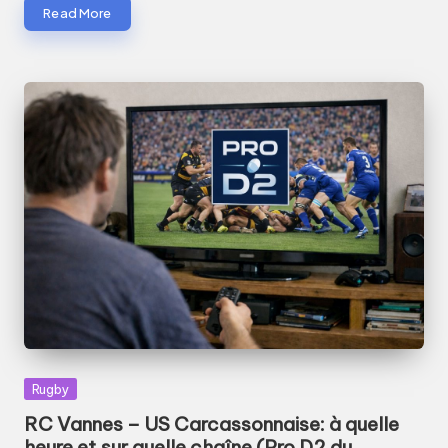
Read More
Posted
Rugby
in
RC Vannes – US Carcassonnaise: à quelle
heure et sur quelle chaîne (Pro D2 du