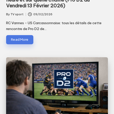
Vendredi 13 Février 2026)
By
TV sport
09/02/2026
Posted
by
RC Vannes - US Carcassonnaise: tous les détails de cette
rencontre de Pro D2 de…
Read More