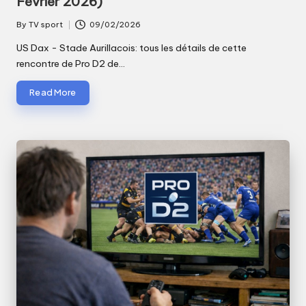
Février 2026)
By
TV sport
09/02/2026
Posted
by
US Dax - Stade Aurillacois: tous les détails de cette
rencontre de Pro D2 de…
Read More