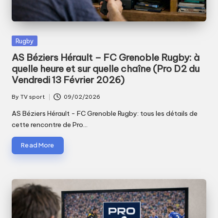
Posted
Rugby
in
AS Béziers Hérault – FC Grenoble Rugby: à
quelle heure et sur quelle chaîne (Pro D2 du
Vendredi 13 Février 2026)
By
TV sport
09/02/2026
Posted
by
AS Béziers Hérault - FC Grenoble Rugby: tous les détails de
cette rencontre de Pro…
Read More