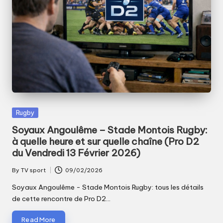
Posted
Rugby
in
Soyaux Angoulême – Stade Montois Rugby:
à quelle heure et sur quelle chaîne (Pro D2
du Vendredi 13 Février 2026)
By
TV sport
09/02/2026
Posted
by
Soyaux Angoulême - Stade Montois Rugby: tous les détails
de cette rencontre de Pro D2…
Read More