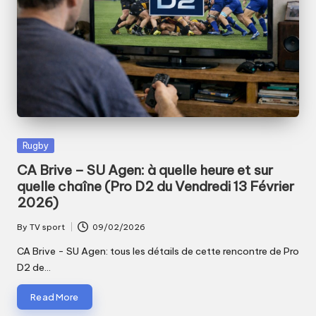
Posted
Rugby
in
CA Brive – SU Agen: à quelle heure et sur
quelle chaîne (Pro D2 du Vendredi 13 Février
2026)
By
TV sport
09/02/2026
Posted
by
CA Brive - SU Agen: tous les détails de cette rencontre de Pro
D2 de…
Read More