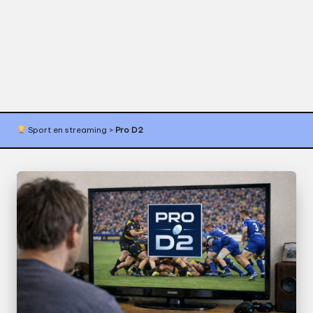
s
p
o
r
t
Sport en streaming
>
Pro D2