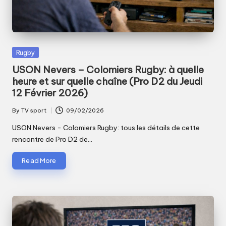
Posted
Rugby
in
USON Nevers – Colomiers Rugby: à quelle
heure et sur quelle chaîne (Pro D2 du Jeudi
12 Février 2026)
By
TV sport
09/02/2026
Posted
by
USON Nevers - Colomiers Rugby: tous les détails de cette
rencontre de Pro D2 de…
Read More