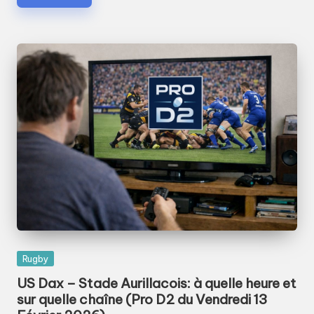
Posted
Rugby
in
US Dax – Stade Aurillacois: à quelle heure et
sur quelle chaîne (Pro D2 du Vendredi 13