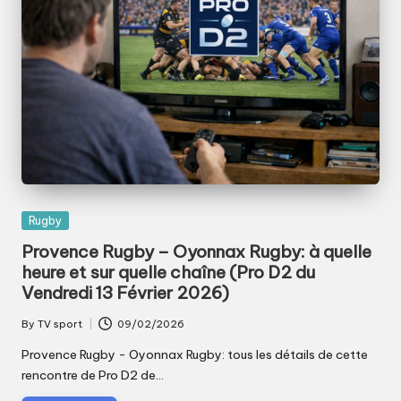
Posted
Rugby
in
Provence Rugby – Oyonnax Rugby: à quelle
heure et sur quelle chaîne (Pro D2 du
Vendredi 13 Février 2026)
By
TV sport
09/02/2026
Posted
by
Provence Rugby - Oyonnax Rugby: tous les détails de cette
rencontre de Pro D2 de…