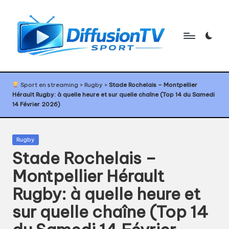
Skip
to
content
D
Programme
TV
if
Sport en streaming
>
Rugby
>
Stade Rochelais – Montpellier
sport,
Hérault Rugby: à quelle heure et sur quelle chaîne (Top 14 du Samedi
f
agenda
14 Février 2026)
sport,
u
diffusion
s
TV
Posted
Rugby
sport,
in
i
Stade Rochelais –
calendrier
o
Montpellier Hérault
sport
n
Rugby: à quelle heure et
T
sur quelle chaîne (Top 14
V