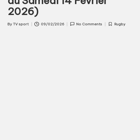
du Samedi 14 Février
s
2026)
p
By
TV sport
09/02/2026
No Comments
Rugby
Posted
Posted
o
by
in
r
t