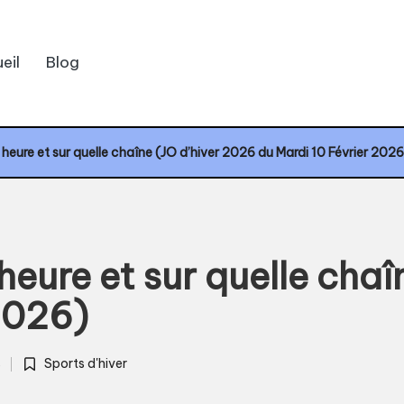
eil
Blog
e heure et sur quelle chaîne (JO d’hiver 2026 du Mardi 10 Février 2026
 heure et sur quelle cha
2026)
s
Sports d'hiver
Posted
in