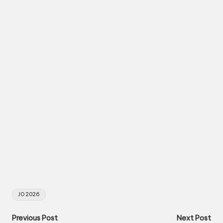
Tags:
JO 2026
Post
Previous Post
Next Post