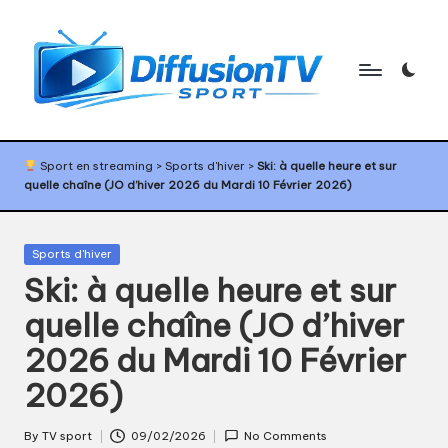
Skip
to
content
D
Programme
TV
if
Sport en streaming
>
Sports d'hiver
>
Ski: à quelle heure et sur
sport,
quelle chaîne (JO d’hiver 2026 du Mardi 10 Février 2026)
f
agenda
sport,
u
diffusion
Posted
Sports d'hiver
s
TV
in
Ski: à quelle heure et sur
sport,
i
calendrier
quelle chaîne (JO d’hiver
o
sport
2026 du Mardi 10 Février
n
2026)
T
V
By
TV sport
09/02/2026
No Comments
Posted