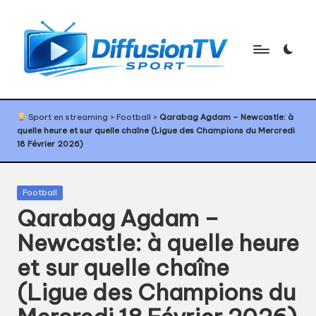
Skip
to
content
D
Programme
TV
if
Sport en streaming
>
Football
>
Qarabag Agdam – Newcastle: à
sport,
quelle heure et sur quelle chaîne (Ligue des Champions du Mercredi
f
agenda
18 Février 2026)
sport,
u
diffusion
s
TV
Posted
Football
sport,
in
i
Qarabag Agdam –
calendrier
o
Newcastle: à quelle heure
sport
n
et sur quelle chaîne
T
(Ligue des Champions du
V