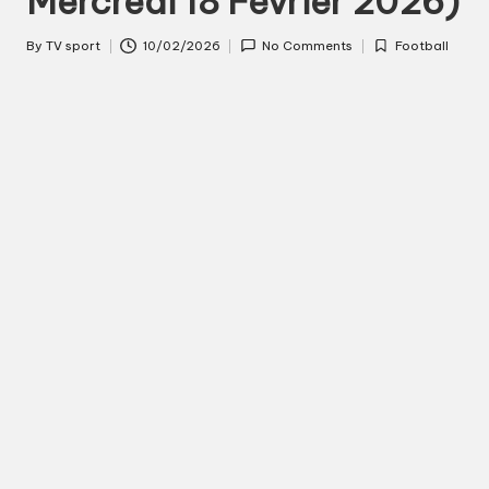
Mercredi 18 Février 2026)
s
By
TV sport
10/02/2026
No Comments
Football
Posted
Posted
p
by
in
o
r
t