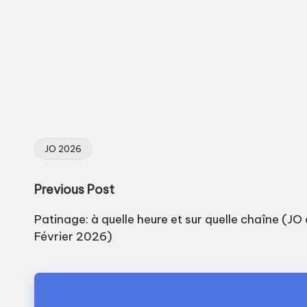
JO 2026
Tags:
Post
Previous Post
navigation
Patinage: à quelle heure et sur quelle chaîne (JO
Février 2026)