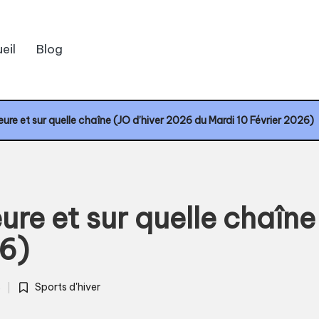
eil
Blog
eure et sur quelle chaîne (JO d’hiver 2026 du Mardi 10 Février 2026)
ure et sur quelle chaîn
26)
s
Sports d'hiver
Posted
in