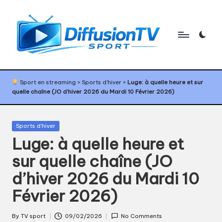
Skip
to
content
D
Programme
TV
if
Sport en streaming
>
Sports d'hiver
>
Luge: à quelle heure et sur
sport,
quelle chaîne (JO d’hiver 2026 du Mardi 10 Février 2026)
f
agenda
sport,
u
diffusion
Posted
Sports d'hiver
s
TV
in
Luge: à quelle heure et
sport,
i
calendrier
sur quelle chaîne (JO
o
sport
d’hiver 2026 du Mardi 10
n
Février 2026)
T
V
By
TV sport
09/02/2026
No Comments
Posted