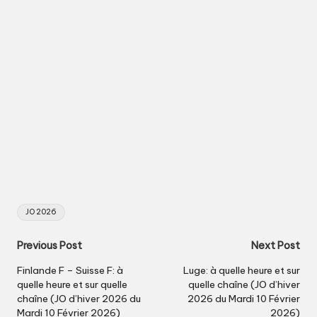
Tags:
JO 2026
Post
Previous Post
Next Post
navigation
Finlande F – Suisse F: à
Luge: à quelle heure et sur
quelle heure et sur quelle
quelle chaîne (JO d’hiver
chaîne (JO d’hiver 2026 du
2026 du Mardi 10 Février
Mardi 10 Février 2026)
2026)