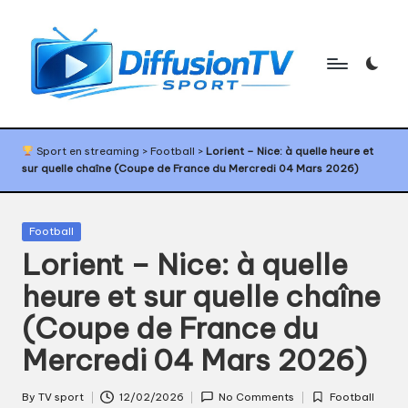
Skip
to
content
D
Programme
TV
if
Sport en streaming
>
Football
>
Lorient – Nice: à quelle heure et
sport,
sur quelle chaîne (Coupe de France du Mercredi 04 Mars 2026)
f
agenda
sport,
u
diffusion
Posted
Football
s
TV
in
Lorient – Nice: à quelle
sport,
i
calendrier
heure et sur quelle chaîne
o
sport
(Coupe de France du
n
Mercredi 04 Mars 2026)
T
V
By
TV sport
12/02/2026
No Comments
Football
Posted
Posted