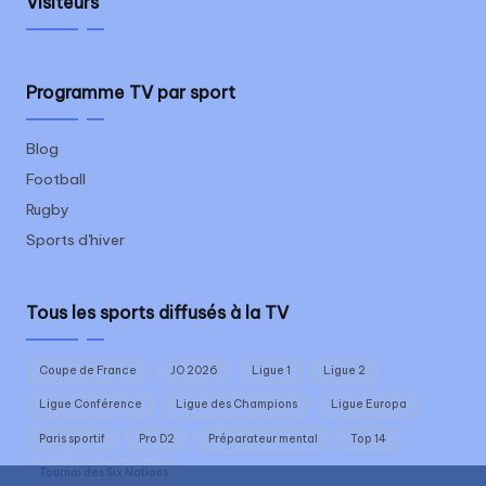
Visiteurs
Programme TV par sport
Blog
Football
Rugby
Sports d'hiver
Tous les sports diffusés à la TV
Coupe de France
JO 2026
Ligue 1
Ligue 2
Ligue Conférence
Ligue des Champions
Ligue Europa
Paris sportif
Pro D2
Préparateur mental
Top 14
Tournoi des Six Nations