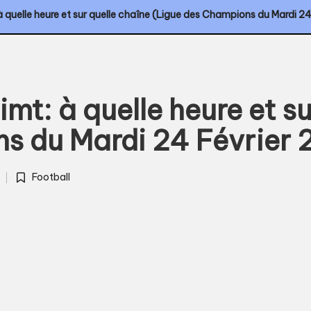
 à quelle heure et sur quelle chaîne (Ligue des Champions du Mardi 2
imt: à quelle heure et s
s du Mardi 24 Février 
Football
Posted
in