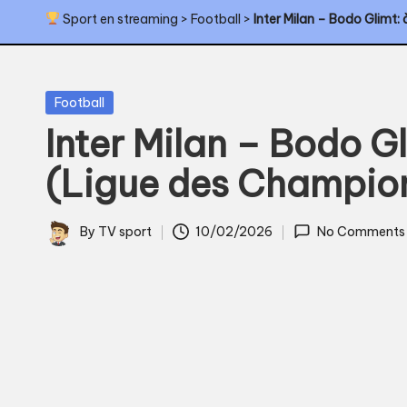
Sport en streaming
>
Football
>
Inter Milan – Bodo Glimt:
T
V
Posted
s
Football
in
Inter Milan – Bodo Gl
p
(Ligue des Champion
o
r
By
TV sport
10/02/2026
No Comments
Posted
t
by