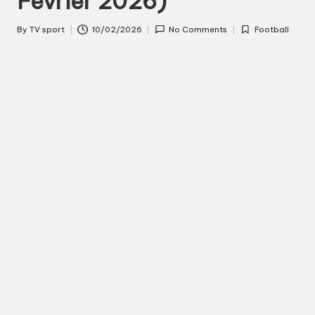
Février 2026)
s
By
TV sport
10/02/2026
No Comments
Football
Posted
Posted
p
by
in
o
r
t