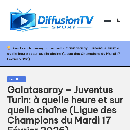
Skip
to
content
D
Programme
TV
if
Sport en streaming
>
Football
>
Galatasaray – Juventus Turin: à
sport,
quelle heure et sur quelle chaîne (Ligue des Champions du Mardi 17
f
agenda
Février 2026)
sport,
u
diffusion
s
TV
Posted
Football
sport,
in
i
Galatasaray – Juventus
calendrier
o
Turin: à quelle heure et sur
sport
n
quelle chaîne (Ligue des
T
Champions du Mardi 17
V