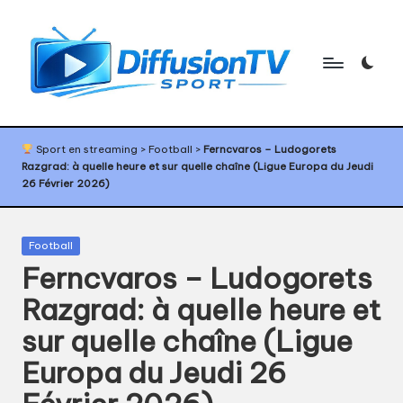
Skip
to
content
D
Programme
TV
if
Sport en streaming
>
Football
>
Ferncvaros – Ludogorets
sport,
Razgrad: à quelle heure et sur quelle chaîne (Ligue Europa du Jeudi
f
agenda
26 Février 2026)
sport,
u
diffusion
s
TV
Posted
Football
sport,
in
i
Ferncvaros – Ludogorets
calendrier
o
Razgrad: à quelle heure et
sport
n
sur quelle chaîne (Ligue
T
Europa du Jeudi 26
V