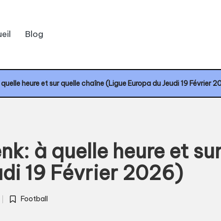
eil
Blog
uelle heure et sur quelle chaîne (Ligue Europa du Jeudi 19 Février 2
: à quelle heure et sur
di 19 Février 2026)
Football
Posted
in