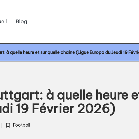
eil
Blog
t: à quelle heure et sur quelle chaîne (Ligue Europa du Jeudi 19 Févr
tgart: à quelle heure e
di 19 Février 2026)
Football
Posted
in