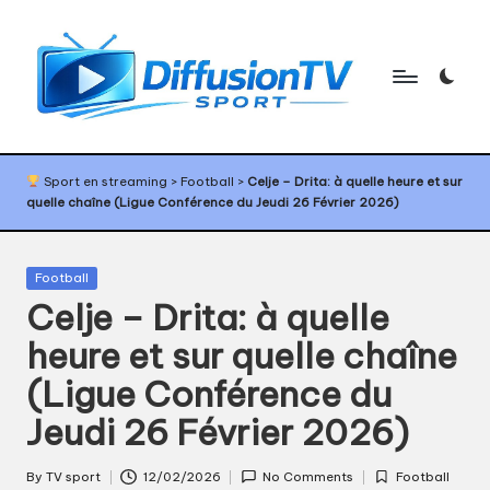
Skip
to
content
D
Programme
TV
if
Sport en streaming
>
Football
>
Celje – Drita: à quelle heure et sur
sport,
quelle chaîne (Ligue Conférence du Jeudi 26 Février 2026)
f
agenda
sport,
u
diffusion
Posted
Football
s
TV
in
Celje – Drita: à quelle
sport,
i
calendrier
heure et sur quelle chaîne
o
sport
(Ligue Conférence du
n
Jeudi 26 Février 2026)
T
V
By
TV sport
12/02/2026
No Comments
Football
Posted
Posted