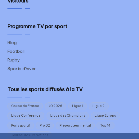
Visiteurs
Programme TV par sport
Blog
Football
Rugby
Sports d'hiver
Tous les sports diffusés à la TV
Coupe de France
JO 2026
Ligue 1
Ligue 2
Ligue Conférence
Ligue des Champions
Ligue Europa
Paris sportif
Pro D2
Préparateur mental
Top 14
Tournoi des Six Nations