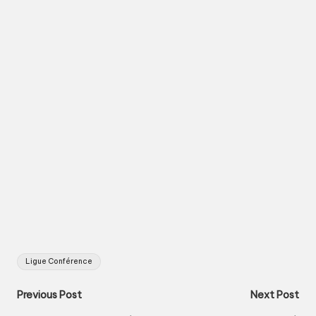
Tags:
Ligue Conférence
Post
Previous Post
Next Post