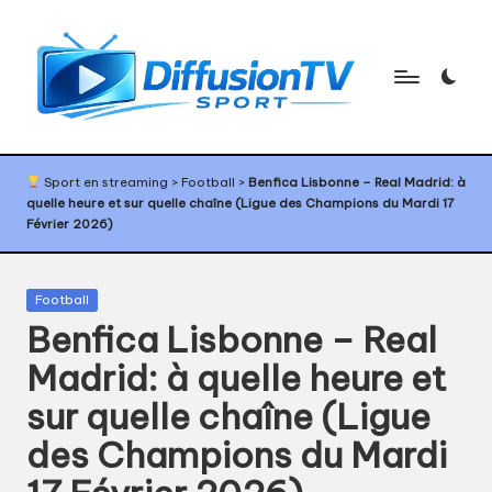
Skip
to
content
D
Programme
TV
if
Sport en streaming
>
Football
>
Benfica Lisbonne – Real Madrid: à
sport,
quelle heure et sur quelle chaîne (Ligue des Champions du Mardi 17
f
agenda
Février 2026)
sport,
u
diffusion
s
TV
Posted
Football
sport,
in
i
Benfica Lisbonne – Real
calendrier
o
Madrid: à quelle heure et
sport
n
sur quelle chaîne (Ligue
T
des Champions du Mardi
V