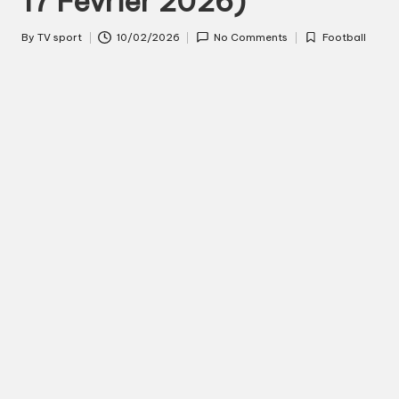
17 Février 2026)
s
By
TV sport
10/02/2026
No Comments
Football
Posted
Posted
p
by
in
o
r
t