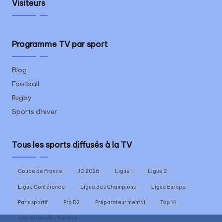
Visiteurs
Programme TV par sport
Blog
Football
Rugby
Sports d'hiver
Tous les sports diffusés à la TV
Coupe de France
JO 2026
Ligue 1
Ligue 2
Ligue Conférence
Ligue des Champions
Ligue Europa
Paris sportif
Pro D2
Préparateur mental
Top 14
Tournoi des Six Nations