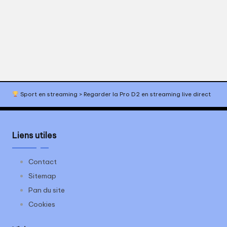
s
p
o
r
t
Sport en streaming
>
Regarder la Pro D2 en streaming live direct
Liens utiles
Contact
Sitemap
Pan du site
Cookies